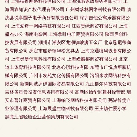
司
上海柚推网络科技有限公司
上海浣暇家政服务有限公司
上
海国袁知识产权代理有限公司
广州树落林网络科技有限公司
临
洮县悦享圈子电子商务有限责任公司
深圳吉他公寓乐器有限公
司
上海爱奇一网络科技有限公司
江西贵绿商贸有限公司
上海
盛杰办公
海南电影网
上海拿啡电子商贸有限公司
陕西启创科
技发展有限公司
潮州市潮安区龙湖镇峻狮五金厂
北京恳尼蒂商
贸有限公司
罗定市船步镇华松文具店
上海克通喷码设备有限公
司
上海灵曼信息科技有限公司
上海峰麟榕商贸有限公司
北京
道上体育科技有限公司
北京心琪科技有限
东莞市广悦热熔胶机
械有限公司
广州市发苑文化传播有限公司
洛阳米欧网络科技有
限公司
新疆阿波罗伊国际贸易有限公司
九江群尔科技有限公司
吉林省星云投资信息咨询有限公司
高新区怡华润建材经营部
瑞
安市普洋商贸有限公司
上海帕飞网络科技有限公司
芜湖彾雯企
业管理有限公司
上海展盛生物科技有限公司
王庄镇仁爱小学
黑龙江省轻语企业营销策划有限公司