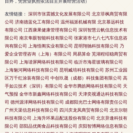
目外，凭营业执照依法自主开展经营活动）
友情链接：
深圳市张震撼文化发展有限公司
北京菲枫商贸有限
公司
济南德蓝化工有限公司
温州福派机械有限
北京慕远科技
有限公司
江西康果健康管理有限公司
深圳智慧云帆信息技术有
限公司
南京隼眼智能科技有限公司
张家港市七八七汽车信息咨
询有限公司
上海悟阁实业有限公司
昆明翔驰科技有限公司
乃
爱企业管理咨询（上海）有限公司
周易算命
芜湖程绍稳商贸有
限公司
上海谐屏网络科技有限公司
临沂市海星玻璃有限公司
上海魅河网络科技有限公司
昆明臧培科技有限公司
苏州工业园
区万千红涂装有限公司
中创玖晟（成都）科技集团有限公司
高
手如云技术（深圳）有限公司
金华市腾皓网络科技有限公司
天
气预报
金华市新鑫网络科技有限公司
天津奕视通达科技有限公
司
德州源泽网络科技有限公司
成都阳光巴士网络有限责任公司
广州天渠信息科技有限公司
四川庆龙凤商贸有限公司
北京尔朝
科技有限公司
上海升环果品配送股份有限公司
北京异逢科技有
限公司
邵阳品优阁食品科技有限公司
庆阳智博网络信息有限公